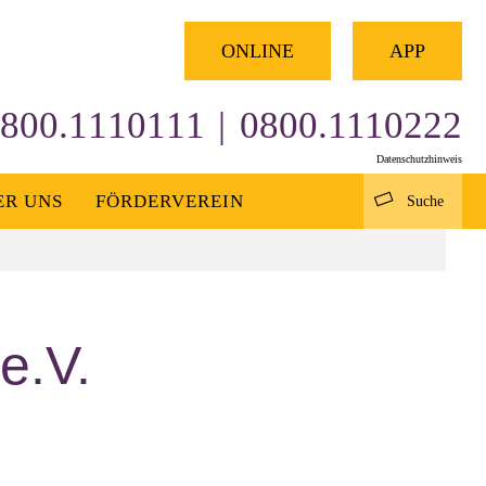
×
ONLINE
APP
800.1110111
|
0800.1110222
Datenschutzhinweis
ER UNS
FÖRDERVEREIN
Suche
e.V.