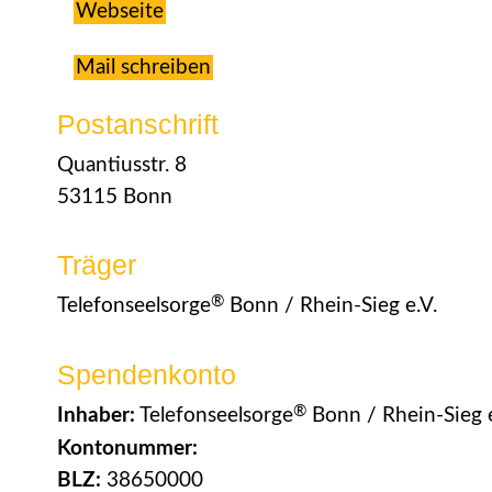
Webseite
Mail schreiben
Postanschrift
Quantiusstr. 8
53115 Bonn
Träger
®
Telefonseelsorge
Bonn / Rhein-Sieg e.V.
Spendenkonto
®
Inhaber:
Telefonseelsorge
Bonn / Rhein-Sieg e
Kontonummer:
BLZ:
38650000