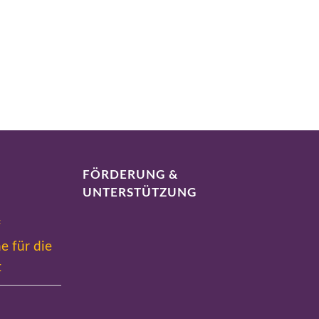
FÖRDERUNG &
UNTERSTÜTZUNG
f
e für die
t