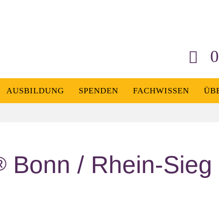
0
AUSBILDUNG
SPENDEN
FACHWISSEN
ÜB
Bonn / Rhein-Sieg 
®