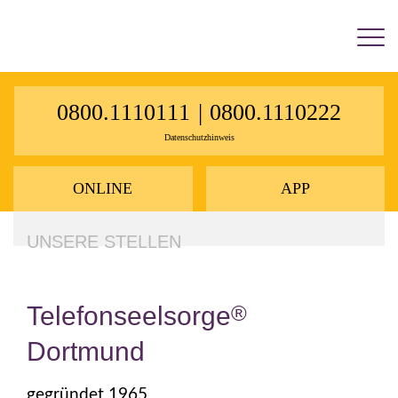
×
0800.1110111
|
0800.1110222
Datenschutzhinweis
ONLINE
APP
UNSERE STELLEN
Telefonseelsorge
®
Dortmund
gegründet 1965