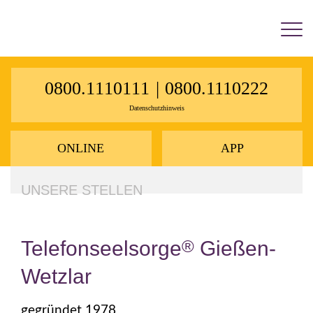
×
0800.1110111
|
0800.1110222
Datenschutzhinweis
ONLINE
APP
UNSERE STELLEN
Telefonseelsorge
®
Gießen-
Wetzlar
gegründet 1978