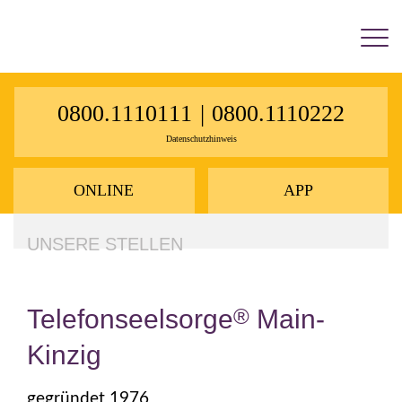
×
0800.1110111
|
0800.1110222
Datenschutzhinweis
ONLINE
APP
UNSERE STELLEN
Telefonseelsorge
®
Main-
Kinzig
gegründet 1976