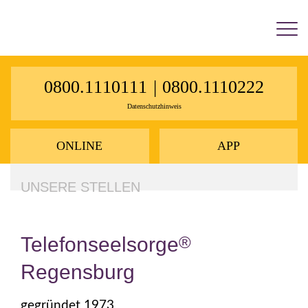
×
0800.1110111
|
0800.1110222
Datenschutzhinweis
ONLINE
APP
UNSERE STELLEN
Telefonseelsorge
®
Regensburg
gegründet 1973