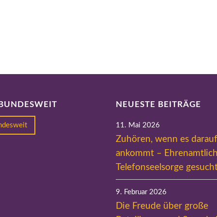
 BUNDESWEIT
NEUESTE BEITRÄGE
undesweit
11. Mai 2026
Zuhören, wenn es darau
ankommt – Ehrenamtlich
Telefonseelsorge gesuch
9. Februar 2026
Die Freude über große