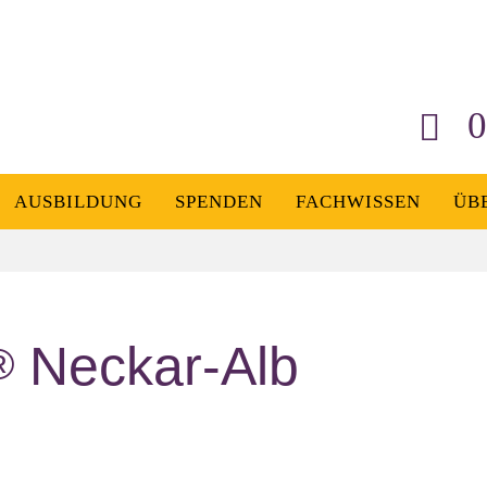
0
AUSBILDUNG
SPENDEN
FACHWISSEN
ÜB
Neckar-Alb
®