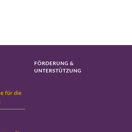
FÖRDERUNG &
UNTERSTÜTZUNG
f
e für die
t