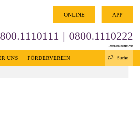
×
ONLINE
APP
800.1110111
|
0800.1110222
Datenschutzhinweis
ER UNS
FÖRDERVEREIN
Suche