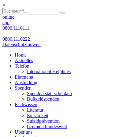
×
online
app
0800.1110111
|
0800.1110222
Datenschutzhinweis
Home
Aktuelles
Telefon
International Helplines
Ehrenamt
Ausbildung
Spenden
Spenden statt schenken
Bußgeldspenden
Fachwissen
Literatur
Einsamkeit
Suizidprävention
Gremien bundesweit
Über uns