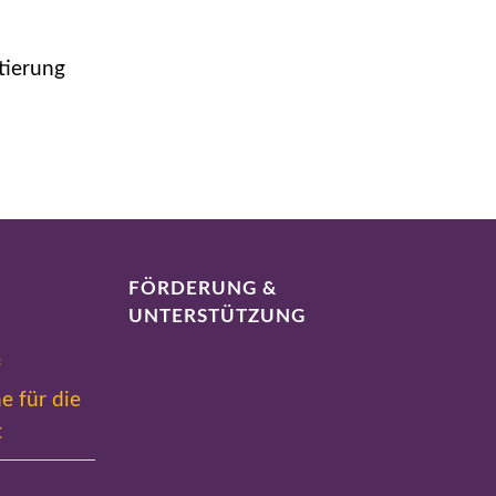
tierung
FÖRDERUNG &
UNTERSTÜTZUNG
f
e für die
t