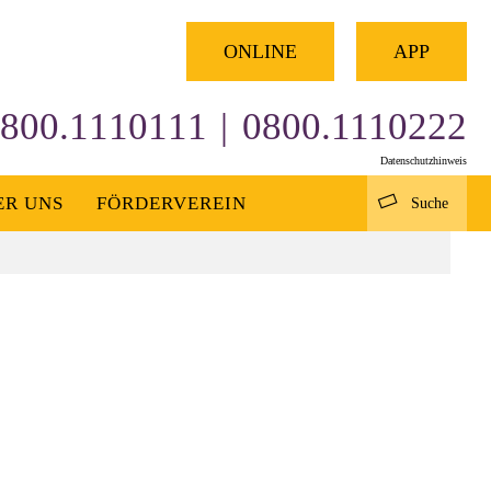
×
ONLINE
APP
800.1110111
|
0800.1110222
Datenschutzhinweis
ER UNS
FÖRDERVEREIN
Suche