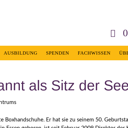
0
AUSBILDUNG
SPENDEN
FACHWISSEN
ÜB
annt als Sitz der See
entrums
te Boxhandschuhe. Er hat sie zu seinem 50. Geburts