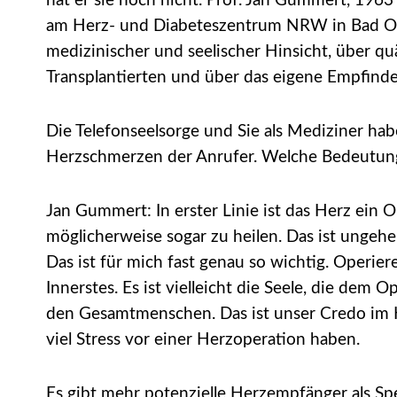
hat er sie noch nicht. Prof. Jan Gummert, 1963 
am Herz- und Diabeteszentrum NRW in Bad Oey
medizinischer und seelischer Hinsicht, über q
Transplantierten und über das eigene Empfind
Die Telefonseelsorge und Sie als Mediziner hab
Herzschmerzen der Anrufer. Welche Bedeutung 
Jan Gummert: In erster Linie ist das Herz ein O
möglicherweise sogar zu heilen. Das ist unge
Das ist für mich fast genau so wichtig. Operi
Innerstes. Es ist vielleicht die Seele, die dem
den Gesamtmenschen. Das ist unser Credo im H
viel Stress vor einer Herzoperation haben.
Es gibt mehr potenzielle Herzempfänger als Sp