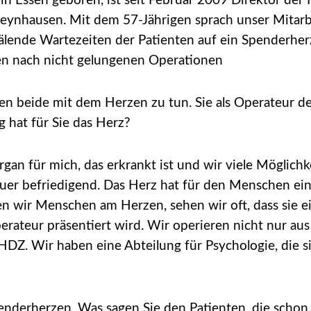
in Essen geboren, ist seit Februar 2009 Direktor der 
nhausen. Mit dem 57-Jährigen sprach unser Mitarbe
uälende Wartezeiten der Patienten auf ein Spenderhe
en nach nicht gelungenen Operationen
en beide mit dem Herzen zu tun. Sie als Operateur de
hat für Sie das Herz?
rgan für mich, das erkrankt ist und wir viele Möglich
heuer befriedigend. Das Herz hat für den Menschen 
eren wir Menschen am Herzen, sehen wir oft, dass sie
 Operateur präsentiert wird. Wir operieren nicht nur 
DZ. Wir haben eine Abteilung für Psychologie, die s
enderherzen. Was sagen Sie den Patienten, die schon 