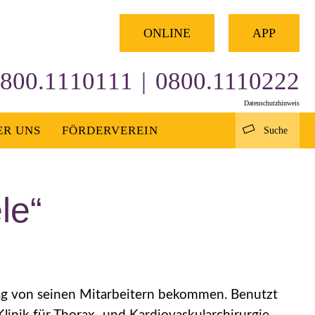
×
ONLINE
APP
800.1110111
|
0800.1110222
Datenschutzhinweis
ER UNS
FÖRDERVEREIN
Suche
le“
tag von seinen Mitarbeitern bekommen. Benutzt